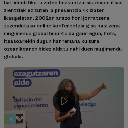
bat identifikatu zuten hezkuntza-sisteman: itsas
zientziek ez zuten ia presentziarik izaten
ikasgeletan. 2002an arazo hori jorratzera
zuzendutako online konferentzia gisa hasi zena
mugimendu global bihurtu da gaur egun, hots,
itsasoarekin dugun harremana kultura
ozeanikoaren bidez aldatu nahi duen mugimendu
globala.