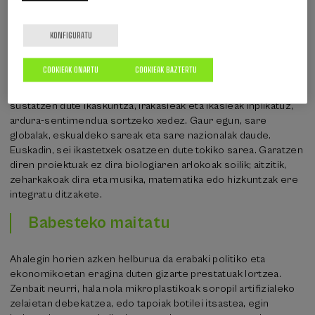
kategoria batzuk ikasten dira; itsasoaren kasuan, aldiz, sarritan
modu distortsionatuan edo alboratuan irakasten da, eta testu-
liburuetan arrain guztiak orojale gisa sailkatzera iristen da,
KONFIGURATU
modu okerrean.
COOKIEAK ONARTU
COOKIEAK BAZTERTU
Horri buelta emateko, Eskola Urdinen Sarea sortu zen.
Erakunde horiek itsasoarekin lotutako proiektuen bidez
sustatzen dute ikaskuntza, irakasleak eta ikasleak inplikatuz,
ardura-sentimendua sortzeko xedez. Gaur egun, sare
globalak, eskualdeko sareak eta sare nazionalak daude.
Euskadin, sei ikastetxek osatzeen dute tokiko sarea. Garatzen
diren proiektuak ez dira biologiaren arlokoak soilik; aitzitik,
zeharkakoak dira eta musika, matematika edo hizkuntzak ere
integratu ditzakete.
Babesteko maitatu
Ahalegin horien azken helburua da erabaki politiko eta
ekonomikoetan eragina duten gizarte prestatuak lortzea.
Zenbait neurri, hala nola mikroplastikoak soropil artifizialeko
zelaietan debekatzea, edo tapoiak botilei itsastea, egin