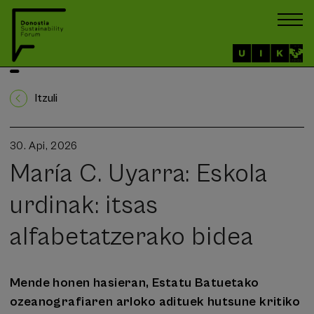
Itzuli
30. Api, 2026
María C. Uyarra: Eskola
urdinak: itsas
alfabetatzerako bidea
Mende honen hasieran, Estatu Batuetako
ozeanografiaren arloko adituek hutsune kritiko