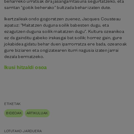
beharreko urratsak dira jasangarritasuna segurtatzeko, eta
sarritan “goitik beherako” bultzada behar izaten dute.
Ikertzaileak ondo gogoratzen zuenez, Jacques Cousteau
aipatuz: “Maitatzen duguna soilik babesten dugu, eta
ezagutzen duguna soilik maitatzen dugu”. Kultura ozeanikoa
ez da gainditu gabeko irakasgai bat soilik; horrez gain, gure
jokabidea gidatu behar duen iparrorratza ere bada, ozeanoak
gure biziaren eta ongizatearen iturri nagusia izaten jarrai
dezala bermatzeko.
Ikusi hitzaldi osoa
ETIKETAK
BIDEOAK
ARTIKULUAK
LOTUTAKO JARDUERA