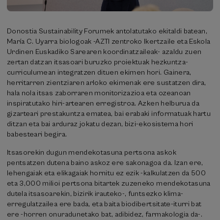
Donostia Sustainability Forumek antolatutako ekitaldi batean,
María C. Uyarra biologoak -AZTI zentroko Ikertzaile eta Eskola
Urdinen Euskadiko Sarearen koordinatzaileak- azaldu zuen
zertan datzan itsasoari buruzko proiektuak hezkuntza-
curriculumean integratzen dituen ekimen hori. Gainera,
herritarren zientziaren arloko ekimenak ere sustatzen dira,
hala nola itsas zaborraren monitorizazioa eta ozeanoan
inspiratutako hiri-artearen erregistroa. Azken helburua da
gizarteari prestakuntza ematea, bai erabaki informatuak hartu
ditzan eta bai arduraz jokatu dezan, bizi-ekosistema hori
babesteari begira.
Itsasorekin dugun mendekotasuna pertsona askok
pentsatzen dutena baino askoz ere sakonagoa da. Izan ere,
lehengaiak eta elikagaiak hornitu ez ezik -kalkulatzen da 500
eta 3,000 milioi pertsona bitartek zuzeneko mendekotasuna
dutela itsasoarekin, bizirik irauteko-, funtsezko klima-
erregulatzailea ere bada, eta baita biodibertsitate-iturri bat
ere -horren onuradunetako bat, adibidez, farmakologia da-.