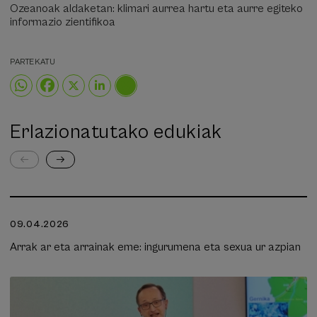
Ozeanoak aldaketan: klimari aurrea hartu eta aurre egiteko
informazio zientifikoa
PARTEKATU
Erlazionatutako edukiak
09.04.2026
Arrak ar eta arrainak eme: ingurumena eta sexua ur azpian