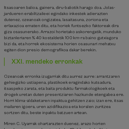
Itsasoaren balioa, gainera, diru-baliotik harago doa. Jolas-
jardueren erabiltzaileei egindako inkestek adierazten
dutenez, ozeanoak ongizatea, lasaitasuna, zoriona eta
erlaxazioa ematen ditu, eta horiek funtsezko faktoreak dira
giza osasunerako. Arrazoi horietako askorengatik, munduko
biztanleriaren % 40 kostaldetik 100 km-ra baino gutxiagora
bizi da, eta horrek ekosistema horien osasunari mehatxu
egiten dion presio demografikoa dakar berekin.
XXI. mendeko erronkak
Ozeanoak erronka izugarriak ditu aurrez aurre: arrantzaren
gehiegizko ustiapena, plastikoek eragindako kutsadura,
itsaspeko zarata, eta baita produktu farmakologikoek eta
drogek uretan duten presentziaren hazkunde etengabea ere.
Horri klima-aldaketaren inpaktua gehitzen zaio; izan ere, itsas
mailaren igoera, uren azidifikazioa eta koralen zuritzea
sortzen ditu, beste inpaktu batzuen artean.
Miren C. Uyarrak ohartarazten duenez, arazo horien