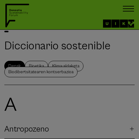
Diccionario sostenible
Denak
Bioetika
Klima-aldaketa
Biodibertsitatearen kontserbazioa
A
Antropozeno