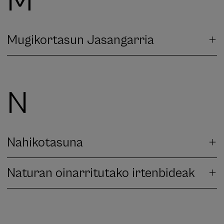
M
Mugikortasun Jasangarria
N
Nahikotasuna
Naturan oinarritutako irtenbideak