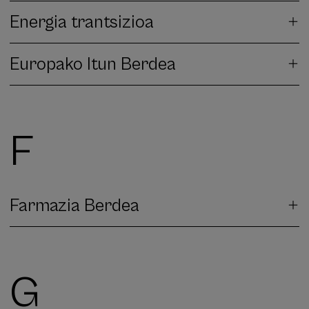
Energia trantsizioa
Europako Itun Berdea
F
Farmazia Berdea
G