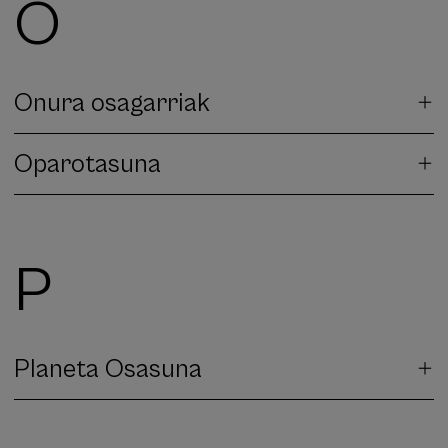
O
Onura osagarriak
Oparotasuna
P
Planeta Osasuna