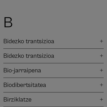
B
Bidezko trantsizioa
Bidezko trantsizioa
Bio-jarraipena
Biodibertsitatea
Birziklatze