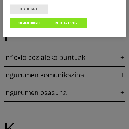
KONFIGURATU
COOKIEAK ONARTU
COOKIEAK BAZTERTU
I
Inflexio sozialeko puntuak
Ingurumen komunikazioa
Ingurumen osasuna