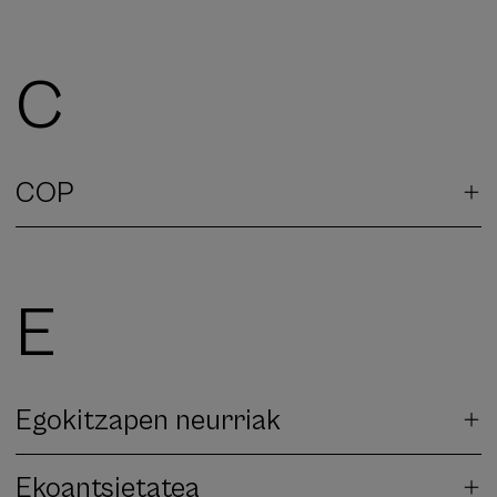
C
COP
E
Egokitzapen neurriak
Ekoantsietatea