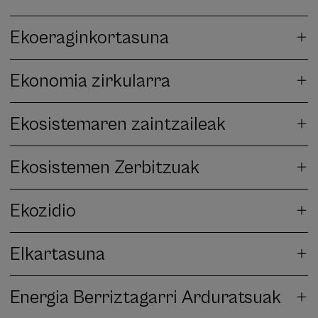
Ekoeraginkortasuna
Ekonomia zirkularra
Ekosistemaren zaintzaileak
Ekosistemen Zerbitzuak
Ekozidio
Elkartasuna
Energia Berriztagarri Arduratsuak