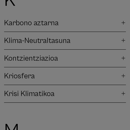
K
Karbono aztarna
Klima-Neutraltasuna
Kontzientziazioa
Kriosfera
Krisi Klimatikoa