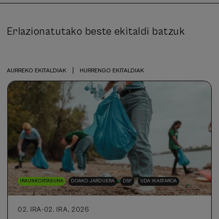
Erlazionatutako beste ekitaldi batzuk
|
AURREKO EKITALDIAK
HURRENGO EKITALDIAK
IRAUNKORTASUNA
DOAKO JARDUERA
DSF
UDA IKASTAROA
02. IRA
-
02. IRA, 2026