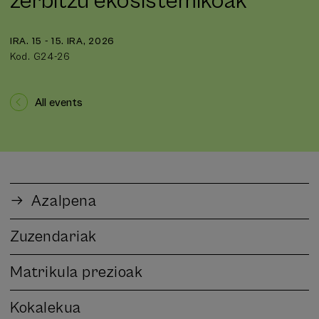
zerbitzu ekosistemikoak
IRA. 15 - 15. IRA, 2026
Kod. G24-26
All events
Azalpena
Zuzendariak
Matrikula prezioak
Kokalekua