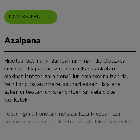
PDFA ESKURATU
Azalpena
Hipotesi bat mahai gainean jarri nahi da: Gipuzkoa
lurralde aldapatsua izan arren (kasu askotan
makinaz lantzea zaila dena), lur emankorra izan da,
hein handi batean hezetasunari esker. Hala ere,
azken urteotan lurra lehortzen ari dela diote
ikerketek.
Testuinguru honetan, nekazaritzarik ezean, zer
nolako eta zenbateko kostua izango luke egoerak?
Aipatutakoarekin lotura zuzena duten zerbitzu