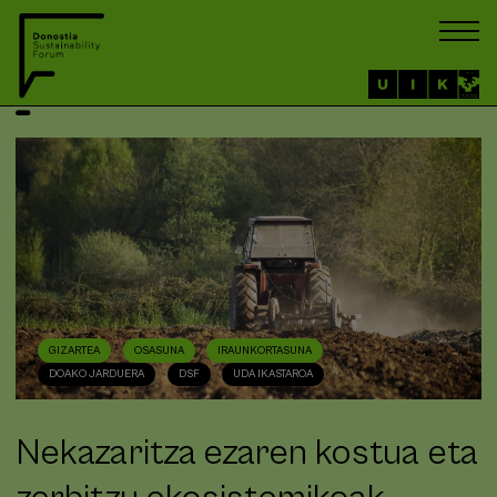
GIZARTEA
OSASUNA
IRAUNKORTASUNA
DOAKO JARDUERA
DSF
UDA IKASTAROA
Nekazaritza ezaren kostua eta