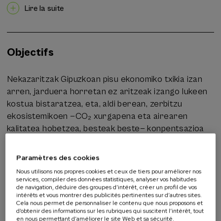
ekosistemikoak —bereziki CO₂ xurgatzen laguntzen
Lire la suite
dutenak— identifikatzea beharrezkoa da, gizarteak
horien balioa aitortu eta, ahal den neurrian, jarduera
horiek egiten dituztenak konpentsatzeko.
Objectifs
Nekazaritzak Gipuzkoan pisu ekonomiko txikia izan
arren, jarduera horretan ez aritzeak izango lukeen
kostua bistaratzea, eta, aldi berean, zerbitzu
ekosistemikoen —CO₂ xurgapena eta airearen
kalitatea hobetzea, besteak beste— konpentsazioa
aztertzea.
Paramètres des cookies
Nous utilisons nos propres cookies et ceux de tiers pour améliorer nos
services, compiler des données statistiques, analyser vos habitudes
Activité s'adressant à
de navigation, déduire des groupes d’intérêt, créer un profil de vos
intérêts et vous montrer des publicités pertinentes sur d’autres sites.
Cela nous permet de personnaliser le contenu que nous proposons et
d’obtenir des informations sur les rubriques qui suscitent l’intérêt, tout
Public en général
en nous permettant d’améliorer le site Web et sa sécurité.