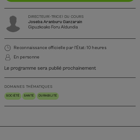
places
Liste
Directeur(-
Enrollment deadline completed
Date d'échéance
d'attente
trice)
DIRECTEUR(-TRICE) DU COURS
du
Joseba Aranburu Ganzarain
cours
Gipuzkoako Foru Aldundia
Reconnaissance officielle par l'État: 10 heures
En personne
Le programme sera publié prochainement
DOMAINES THÉMATIQUES
SOCIÉTÉ
SANTÉ
DURABILITÉ