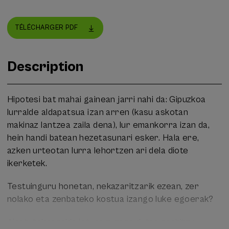
TÉLÉCHARGER PDF
Description
Hipotesi bat mahai gainean jarri nahi da: Gipuzkoa
lurralde aldapatsua izan arren (kasu askotan
makinaz lantzea zaila dena), lur emankorra izan da,
hein handi batean hezetasunari esker. Hala ere,
azken urteotan lurra lehortzen ari dela diote
ikerketek.
Testuinguru honetan, nekazaritzarik ezean, zer
nolako eta zenbateko kostua izango luke egoerak?
Aipatutakoarekin lotura zuzena duten zerbitzu