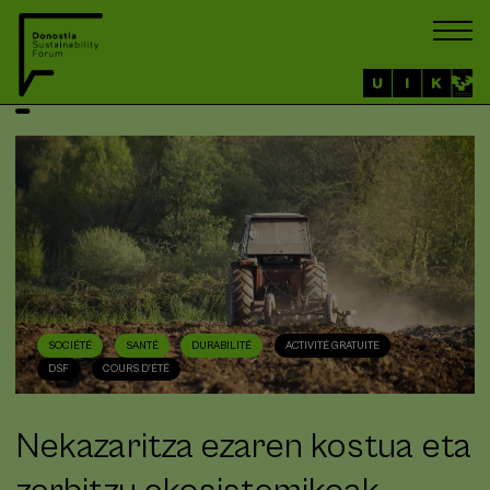
SOCIÉTÉ
SANTÉ
DURABILITÉ
ACTIVITÉ GRATUITE
DSF
COURS D'ÉTÉ
Nekazaritza ezaren kostua eta