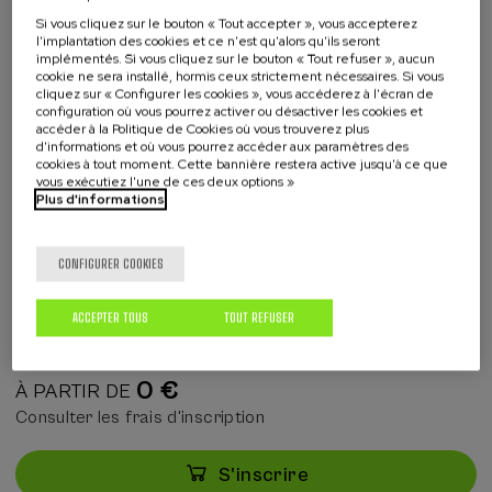
Étudiants universitaires
Si vous cliquez sur le bouton « Tout accepter », vous accepterez
Étudiants non universitaires
l'implantation des cookies et ce n'est qu'alors qu'ils seront
implémentés. Si vous cliquez sur le bouton « Tout refuser », aucun
Professeurs
cookie ne sera installé, hormis ceux strictement nécessaires. Si vous
Professionnels
cliquez sur « Configurer les cookies », vous accéderez à l'écran de
configuration où vous pourrez activer ou désactiver les cookies et
accéder à la Politique de Cookies où vous trouverez plus
d'informations et où vous pourrez accéder aux paramètres des
cookies à tout moment. Cette bannière restera active jusqu'à ce que
vous exécutiez l'une de ces deux options »
Plus d'informations
Collaborateurs
CONFIGURER COOKIES
ACCEPTER TOUS
TOUT REFUSER
0 €
À PARTIR DE
Consulter les frais d'inscription
S'inscrire
Dernières