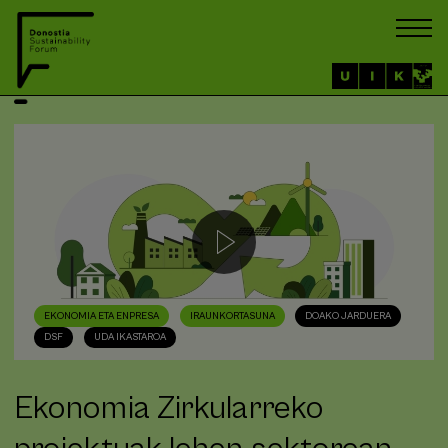
EKONOMIA ETA ENPRESA
IRAUNKORTASUNA
DOAKO JARDUERA
DSF
UDA IKASTAROA
Ekonomia Zirkularreko