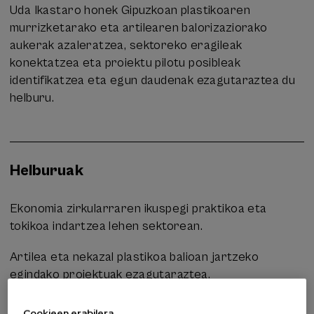
Uda Ikastaro honek Gipuzkoan plastikoaren
murrizketarako eta artilearen balorizaziorako
aukerak azaleratzea, sektoreko eragileak
konektatzea eta proiektu pilotu posibleak
identifikatzea eta egun daudenak ezagutaraztea du
helburu.
Helburuak
Ekonomia zirkularraren ikuspegi praktikoa eta
tokikoa indartzea lehen sektorean.
Artilea eta nekazal plastikoa balioan jartzeko
egindako proiektuak ezagutaraztea.
Enpresen, abeltzainen, eraldatzaileen eta
Cookieen erabilera