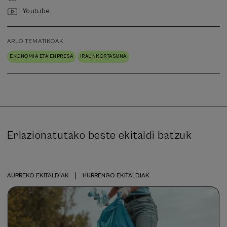
Youtube
ARLO TEMATIKOAK
EKONOMIA ETA ENPRESA
IRAUNKORTASUNA
Erlazionatutako beste ekitaldi batzuk
|
AURREKO EKITALDIAK
HURRENGO EKITALDIAK