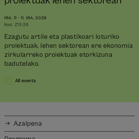
proiektuak lehen sektorean
IRA. 11 - 11. IRA, 2026
Kod. Z13-26
Ezagutu artile eta plastikoari loturiko
proiektuak, lehen sektorean ere ekonomia
zirkularreko proiektuak etorkizuna
badutelako.
All events
Azalpena