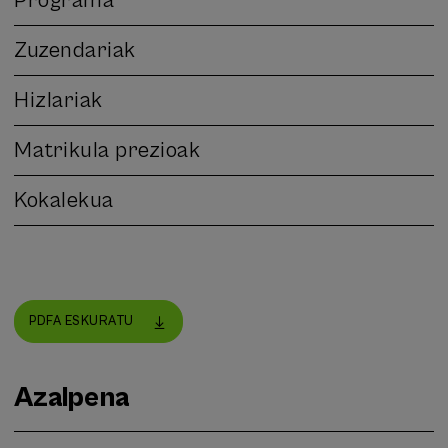
Programa
Zuzendariak
Hizlariak
Matrikula prezioak
Kokalekua
PDFA ESKURATU
Azalpena