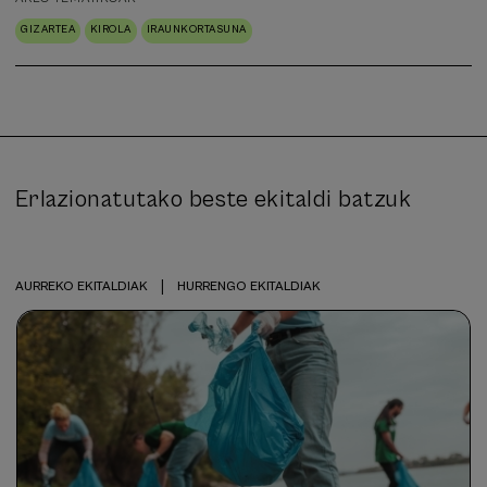
GIZARTEA
KIROLA
IRAUNKORTASUNA
Erlazionatutako beste ekitaldi batzuk
|
AURREKO EKITALDIAK
HURRENGO EKITALDIAK