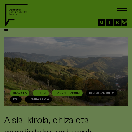
GIZARTEA
KIROLA
IRAUNKORTASUNA
DOAKO JARDUERA
DSF
UDA IKASTAROA
Aisia, kirola, ehiza eta