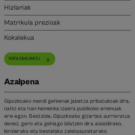
Hizlariak
Matrikula prezioak
Kokalekua
PDFA ESKURATU
Azalpena
Gipuzkoako mendi gehienak jabetza pribatukoak dira,
nahiz eta han-hemenka izaera publikoko eremuak
ere egon. Bestalde, Gipuzkoako gizartea aurreratua
denez, gero eta gehiago bilatzen dira aisialdirako,
kirolerako eta bestelako zaletasunetarako