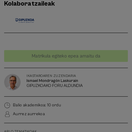
Kolaboratzaileak
Itxarote
Data gaindituta
Matrikula egiteko epea amaitu da
zerrenda
Ikastaroaren
zuzendaria
IKASTAROAREN ZUZENDARIA
Ismael Mondragón Laskurain
GIPUZKOAKO FORU ALDUNDIA
Balio akademikoa: 10 ordu
Aurrez aurrekoa
ARLO TEMATIKOAK