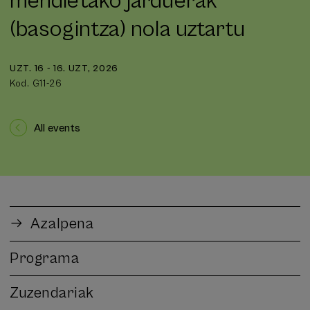
mendietako jarduerak
(basogintza) nola uztartu
UZT. 16 - 16. UZT, 2026
Kod. G11-26
All events
Azalpena
Programa
Zuzendariak