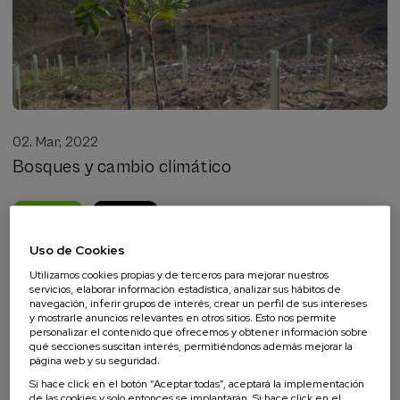
02. Mar, 2022
Bosques y cambio climático
ARTÍCULOS
GAZTE ON
Uso de Cookies
Utilizamos cookies propias y de terceros para mejorar nuestros
servicios, elaborar información estadística, analizar sus hábitos de
navegación, inferir grupos de interés, crear un perfil de sus intereses
y mostrarle anuncios relevantes en otros sitios. Esto nos permite
personalizar el contenido que ofrecemos y obtener información sobre
qué secciones suscitan interés, permitiéndonos además mejorar la
página web y su seguridad.
Si hace click en el botón “Aceptar todas”, aceptará la implementación
de las cookies y solo entonces se implantarán. Si hace click en el