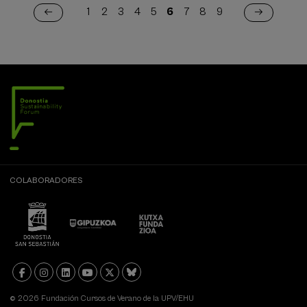
Paginación
1
2
3
4
5
6
7
8
9
Page
Page
Page
Page
Page
Página
Page
Page
Page
actual
COLABORADORES
© 2026 Fundación Cursos de Verano de la UPV/EHU