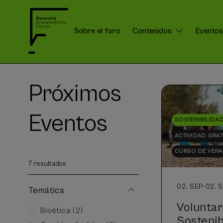
Sobre el foro
Contenidos
Eventos
DSForum:
Menú
Próximos
Eventos
SOSTENIBILIDA
ACTIVIDAD GRAT
CURSO DE VER
7 resultados
02. SEP
-
02. 
Temática
Voluntar
Bioética (2)
Sostenib