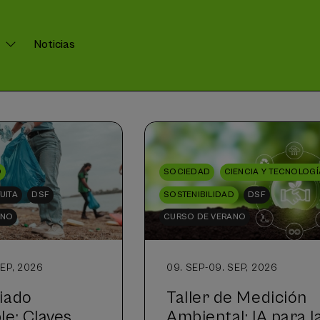
Noticias
D
SOCIEDAD
CIENCIA Y TECNOLOGÍ
UITA
DSF
SOSTENIBILIDAD
DSF
ANO
CURSO DE VERANO
SEP, 2026
09. SEP
-
09. SEP, 2026
iado
Taller de Medición
le: Claves
Ambiental: IA para l