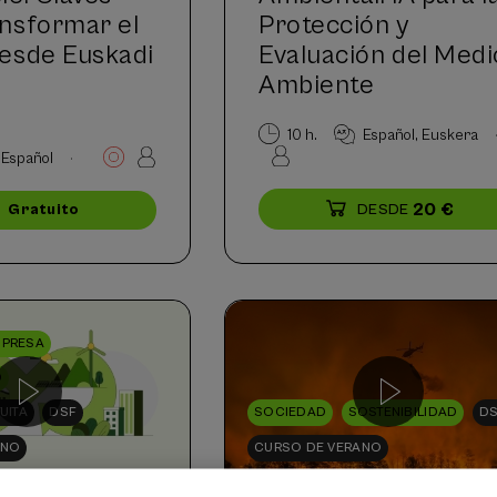
nsformar el
Protección y
esde Euskadi
Evaluación del Medi
Ambiente
10 h.
Español
Euskera
.
Español
20 €
DESDE
Gratuito
...
Últimas
Gratuito
Fecha
Lista
Plazo
...
Últimas
Gratuito
Fecha
Lista
Plazo
plazas
pasada
de
de
plazas
pasada
de
de
espera
matrícula
espera
matrícula
finalizado
finalizado
MPRESA
D
UITA
DSF
SOCIEDAD
SOSTENIBILIDAD
D
ANO
CURSO DE VERANO