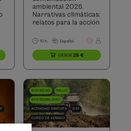
ambiental 2026.
o
Narrativas climáticas:
relatos para la acción
.
.
10 h.
Español
25 €
DESDE
...
Últimas
Gratuito
Fecha
Lista
Plazo
plazas
pasada
de
de
espera
matrícula
finalizado
SOCIEDAD
SALUD
SOSTENIBILIDAD
SF
ACTIVIDAD GRATUITA
DSF
CURSO DE VERANO