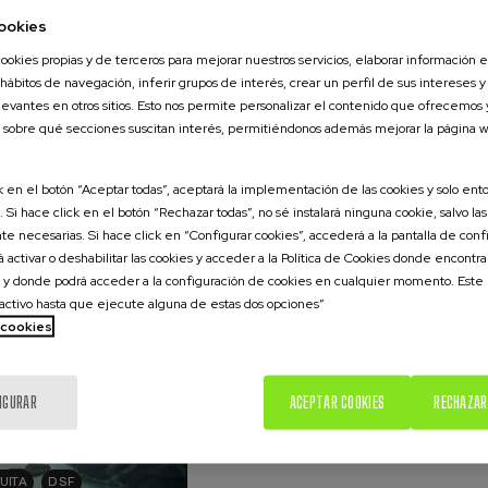
ookies
P, 2026
15. SEP
-
15. SEP, 2026
ookies propias y de terceros para mejorar nuestros servicios, elaborar información es
os de
Incendios forestale
 hábitos de navegación, inferir grupos de interés, crear un perfil de sus intereses y
 circular en
¿cómo afrontarlos? 
levantes en otros sitios. Esto nos permite personalizar el contenido que ofrecemos
r primario
 sobre qué secciones suscitan interés, permitiéndonos además mejorar la página w
ck en el botón “Aceptar todas”, aceptará la implementación de las cookies y solo ent
.
 Si hace click en el botón “Rechazar todas”, no sé instalará ninguna cookie, salvo las
Euskera
Español
.
10 h.
Español
te necesarias. Si hace click en “Configurar cookies”, accederá a la pantalla de conf
 activar o deshabilitar las cookies y acceder a la Política de Cookies donde encontr
 y donde podrá acceder a la configuración de cookies en cualquier momento. Este
25 €
DESDE
Gratuito
...
Últimas
Gratuito
Fecha
Lista
Plazo
...
Últimas
Gratuito
Fecha
Lista
Plazo
ctivo hasta que ejecute alguna de estas dos opciones”
plazas
pasada
de
de
plazas
pasada
de
de
e cookies
espera
matrícula
espera
matrícula
finalizado
finalizado
IGURAR
ACEPTAR COOKIES
RECHAZAR
D
UITA
DSF