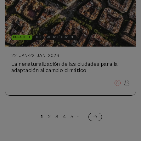
DURABILITÉ
DSF
ACTIVITÉ OUVERTE
22. JAN
-
22. JAN, 2026
La renaturalización de las ciudades para la
adaptación al cambio climático
Pagination
…
1
2
3
4
5
Page
Page
Page
Page
Page
courante