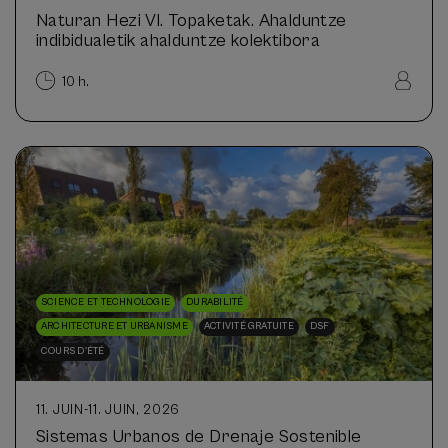
Naturan Hezi VI. Topaketak. Ahalduntze
indibidualetik ahalduntze kolektibora
10 h.
SCIENCE ET TECHNOLOGIE
DURABILITÉ
ARCHITECTURE ET URBANISME
ACTIVITÉ GRATUITE
DSF
COURS D'ÉTÉ
11. JUIN
-
11. JUIN, 2026
Sistemas Urbanos de Drenaje Sostenible