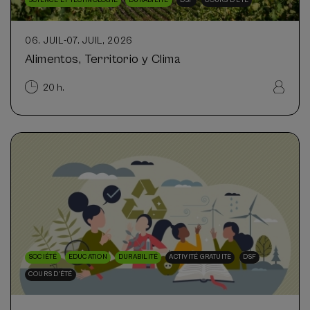
SCIENCE ET TECHNOLOGIE
DURABILITÉ
DSF
COURS D'ÉTÉ
06. JUIL
-
07. JUIL, 2026
Alimentos, Territorio y Clima
20 h.
SOCIÉTÉ
EDUCATION
DURABILITÉ
ACTIVITÉ GRATUITE
DSF
COURS D'ÉTÉ