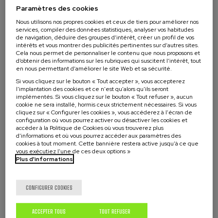
Paramètres des cookies
Nous utilisons nos propres cookies et ceux de tiers pour améliorer nos
services, compiler des données statistiques, analyser vos habitudes
de navigation, déduire des groupes d’intérêt, créer un profil de vos
intérêts et vous montrer des publicités pertinentes sur d’autres sites.
Cela nous permet de personnaliser le contenu que nous proposons et
d’obtenir des informations sur les rubriques qui suscitent l’intérêt, tout
en nous permettant d’améliorer le site Web et sa sécurité.
Si vous cliquez sur le bouton « Tout accepter », vous accepterez
l'implantation des cookies et ce n'est qu'alors qu'ils seront
implémentés. Si vous cliquez sur le bouton « Tout refuser », aucun
cookie ne sera installé, hormis ceux strictement nécessaires. Si vous
cliquez sur « Configurer les cookies », vous accéderez à l'écran de
configuration où vous pourrez activer ou désactiver les cookies et
accéder à la Politique de Cookies où vous trouverez plus
d'informations et où vous pourrez accéder aux paramètres des
DURABILITÉ
ACTIVITÉ GRATUITE
DSF
ACTIVITÉ OUVERTE
cookies à tout moment. Cette bannière restera active jusqu'à ce que
vous exécutiez l'une de ces deux options »
Plus d'informations
07. MAI
-
07. MAI, 2026
Un planeta, una salud, un microbioma: un
CONFIGURER COOKIES
enfoque holístico frente a la resistencia a los
antimicrobianos
ACCEPTER TOUS
TOUT REFUSER