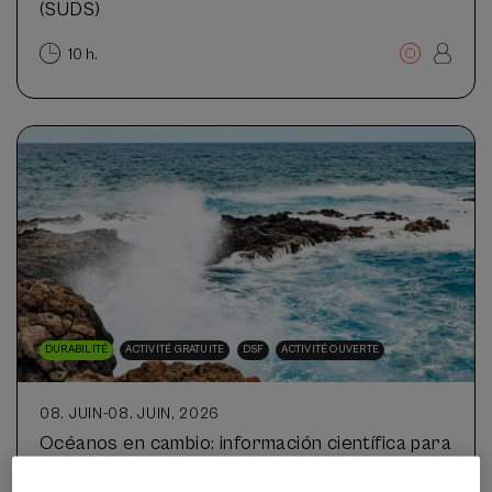
(SUDS)
10 h.
DURABILITÉ
ACTIVITÉ GRATUITE
DSF
ACTIVITÉ OUVERTE
08. JUIN
-
08. JUIN, 2026
Océanos en cambio: información científica para
anticipar y actuar frente al clima