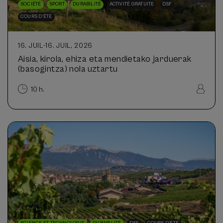
SOCIÉTÉ
SPORT
DURABILITÉ
ACTIVITÉ GRATUITE
DSF
COURS D'ÉTÉ
16. JUIL
-
16. JUIL, 2026
Aisia, kirola, ehiza eta mendietako jarduerak
(basogintza) nola uztartu
10 h.