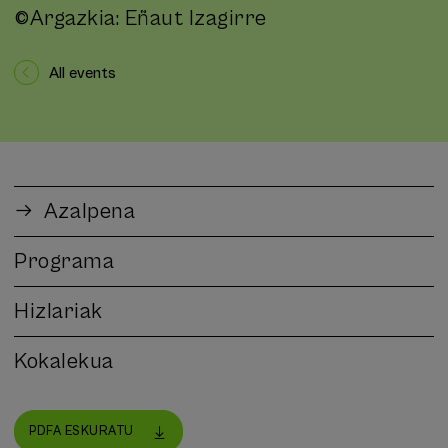
©️Argazkia: Eñaut Izagirre
All events
Azalpena
Programa
Hizlariak
Kokalekua
PDFA ESKURATU