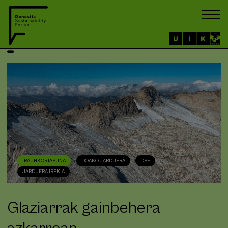
IRAUNKORTASUNA
DOAKO JARDUERA
DSF
JARDUERA IREKIA
Glaziarrak gainbehera