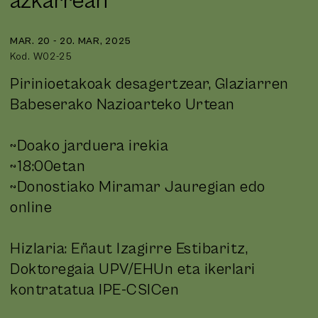
azkarrean
MAR. 20 - 20. MAR, 2025
Kod. W02-25
Pirinioetakoak desagertzear, Glaziarren
Babeserako Nazioarteko Urtean
~Doako jarduera irekia
~18:00etan
~Donostiako Miramar Jauregian edo
online
Hizlaria: Eñaut Izagirre Estibaritz,
Doktoregaia UPV/EHUn eta ikerlari
kontratatua IPE-CSICen