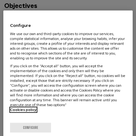
2030 propone avanzar más allá del conocimiento de
Objectives
experiencias, apostando por convertirlas en
procesos educativos vivos que impulsen una
Identificar las soluciones basadas en la naturaleza
transformación cultural. Concebida como un
Configure
como herramienta clave para adaptar los espacios
laboratorio de exploración y diseño, invita a analizar,
We use our own and third-party cookies to improve our services,
educativos a los impactos climáticos.
compile statistical information, analyse your browsing habits, infer your
reinterpretar y prototipar iniciativas que conecten
interest groups, create a profile of your interests and display relevant
naturaleza, clima, comunidad y aprendizaje, poniendo
ads on other sites. This allows us to customise the content we offer
Explorar el potencial de las soluciones basadas en la
and to recognise which sections of the site are of interest to you,
el foco en los procesos participativos y su potencial
naturaleza como herramienta educativa frente al
enabling us to improve the site and its security.
pedagógico, más allá de las intervenciones físicas.
cambio climático.
If you click on the “Accept all” button, you will accept the
implementation of the cookies and only then will they be
Así, centros educativos, municipios y proyectos
implemented. If you click on the “Reject all” button, no cookies will be
Fomentar una educación ambiental innovadora,
installed, except those that are strictly necessary. If you click on
locales se entienden como espacios de aprendizaje
“Configure”, you will access the configuration screen where you can
conectada con el territorio y los procesos reales
activate or disable cookies and access the Cookies Policy where you
activo, donde experimentar, cuidar y decidir
de transformación.
will find more information and where you can access the cookie
colectivamente. La Escuela busca ser un espacio de
configuration at any time. This banner will remain active until you
Read more
execute one of these two options”
inspiración y creación conjunta, orientado a
Dotar a las personas participantes de criterios y
Cookies policy
desarrollar propuestas aplicables que fomenten la
claves prácticas para diseñar propuestas
corresponsabilidad, el pensamiento crítico y la
educativas vinculadas a soluciones naturales.
Activity directed to
CONFIGURE
inclusión, alineadas con los retos climáticos y