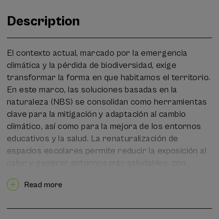
Description
El contexto actual, marcado por la emergencia
climática y la pérdida de biodiversidad, exige
transformar la forma en que habitamos el territorio.
En este marco, las soluciones basadas en la
naturaleza (NBS) se consolidan como herramientas
clave para la mitigación y adaptación al cambio
climático, así como para la mejora de los entornos
educativos y la salud. La renaturalización de
espacios escolares permite reducir la exposición al
calor y generar entornos más saludables, con
especial beneficio para la población infantil,
Read more
especialmente vulnerable a estos impactos.
La V Escuela de Educación para la Sostenibilidad