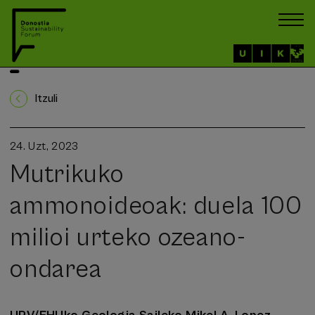
Itzuli
24. Uzt, 2023
Mutrikuko
ammonoideoak: duela 100
milioi urteko ozeano-
ondarea