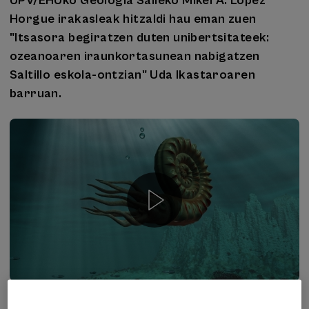
UPV/EHUko Geologia Saileko Mikel A. Lopez
Horgue irakasleak hitzaldi hau eman zuen
"Itsasora begiratzen duten unibertsitateek:
ozeanoaren iraunkortasunean nabigatzen
Saltillo eskola-ontzian" Uda Ikastaroaren
barruan.