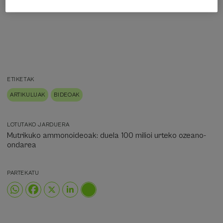
ETIKETAK
ARTIKULUAK
BIDEOAK
LOTUTAKO JARDUERA
Mutrikuko ammonoideoak: duela 100 milioi urteko ozeano-
ondarea
PARTEKATU