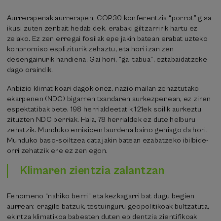
Aurrerapenak aurrerapen, COP30 konferentzia “porrot” gisa
ikusi zuten zenbait hedabidek, erabaki giltzarririk hartu ez
zelako. Ez zen erregai fosilak epe jakin batean erabat uzteko
konpromiso espliziturik zehaztu, eta hori izan zen
desengainurik handiena. Gai hori, “gai tabua”, eztabaidatzeke
dago oraindik.
Anbizio klimatikoari dagokionez, nazio mailan zehaztutako
ekarpenen (NDC) bigarren txandaren aurkezpenean, ez ziren
espektatibak bete. 198 herrialdeetatik 121ek soilik aurkeztu
zituzten NDC berriak. Hala, 78 herrialdek ez dute helburu
zehatzik. Munduko emisioen laurdena baino gehiago da hori.
Munduko baso-soiltzea data jakin batean ezabatzeko ibilbide-
orri zehatzik ere ez zen egon.
Klimaren zientzia zalantzan
Fenomeno “nahiko berri” eta kezkagarri bat dugu begien
aurrean: eragile batzuk, testuinguru geopolitikoak bultzatuta,
ekintza klimatikoa babesten duten ebidentzia zientifikoak