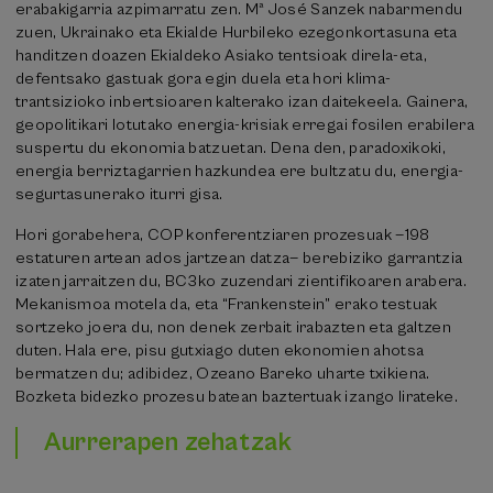
erabakigarria azpimarratu zen. Mª José Sanzek nabarmendu
zuen, Ukrainako eta Ekialde Hurbileko ezegonkortasuna eta
handitzen doazen Ekialdeko Asiako tentsioak direla-eta,
defentsako gastuak gora egin duela eta hori klima-
trantsizioko inbertsioaren kalterako izan daitekeela. Gainera,
geopolitikari lotutako energia-krisiak erregai fosilen erabilera
suspertu du ekonomia batzuetan. Dena den, paradoxikoki,
energia berriztagarrien hazkundea ere bultzatu du, energia-
segurtasunerako iturri gisa.
Hori gorabehera, COP konferentziaren prozesuak —198
estaturen artean ados jartzean datza— berebiziko garrantzia
izaten jarraitzen du, BC3ko zuzendari zientifikoaren arabera.
Mekanismoa motela da, eta “Frankenstein” erako testuak
sortzeko joera du, non denek zerbait irabazten eta galtzen
duten. Hala ere, pisu gutxiago duten ekonomien ahotsa
bermatzen du; adibidez, Ozeano Bareko uharte txikiena.
Bozketa bidezko prozesu batean baztertuak izango lirateke.
Aurrerapen zehatzak