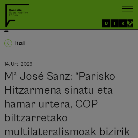
Itzuli
14. Urt, 2026
Mª José Sanz: “Parisko
Hitzarmena sinatu eta
hamar urtera, COP
biltzarretako
multilateralismoak bizirik