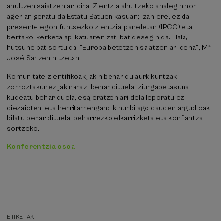
ahultzen saiatzen ari dira. Zientzia ahultzeko ahalegin hori
agerian geratu da Estatu Batuen kasuan; izan ere, ez da
presente egon funtsezko zientzia-paneletan (IPCC) eta
bertako ikerketa aplikatuaren zati bat desegin da. Hala,
hutsune bat sortu da, “Europa betetzen saiatzen ari dena”, Mª
José Sanzen hitzetan.
Komunitate zientifikoak jakin behar du aurkikuntzak
zorroztasunez jakinarazi behar dituela; ziurgabetasuna
kudeatu behar duela, esajeratzen ari dela leporatu ez
diezaioten, eta herritarrengandik hurbilago dauden argudioak
bilatu behar dituela, beharrezko elkarrizketa eta konfiantza
sortzeko.
Konferentzia osoa
ETIKETAK