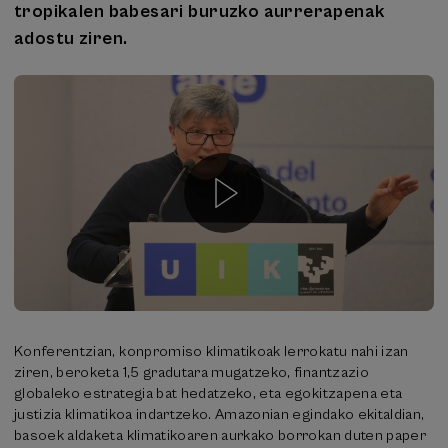
tropikalen babesari buruzko aurrerapenak
adostu ziren.
Konferentzian, konpromiso klimatikoak lerrokatu nahi izan
ziren, beroketa 1,5 gradutara mugatzeko, finantzazio
globaleko estrategia bat hedatzeko, eta egokitzapena eta
justizia klimatikoa indartzeko. Amazonian egindako ekitaldian,
basoek aldaketa klimatikoaren aurkako borrokan duten paper