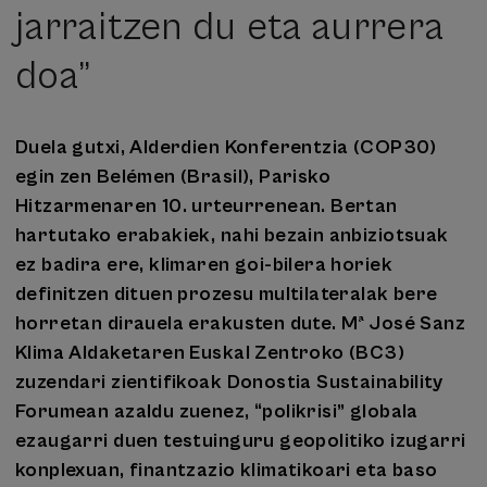
jarraitzen du eta aurrera
doa”
Duela gutxi, Alderdien Konferentzia (COP30)
egin zen Belémen (Brasil), Parisko
Hitzarmenaren 10. urteurrenean. Bertan
hartutako erabakiek, nahi bezain anbiziotsuak
ez badira ere, klimaren goi-bilera horiek
definitzen dituen prozesu multilateralak bere
horretan dirauela erakusten dute. Mª José Sanz
Klima Aldaketaren Euskal Zentroko (BC3)
zuzendari zientifikoak Donostia Sustainability
Forumean azaldu zuenez, “polikrisi” globala
ezaugarri duen testuinguru geopolitiko izugarri
konplexuan, finantzazio klimatikoari eta baso