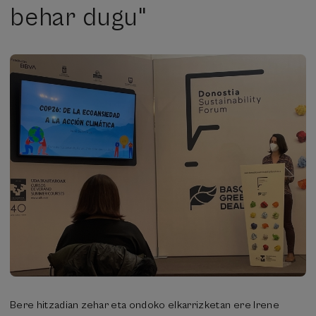
behar dugu"
Bere hitzadian zehar eta ondoko elkarrizketan ere Irene