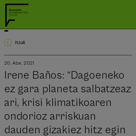
Itzuli
20. Abe, 2021
Irene Baños: “Dagoeneko
ez gara planeta salbatzeaz
ari, krisi klimatikoaren
ondorioz arriskuan
dauden gizakiez hitz egin