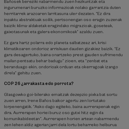
Bañosek bereziki nabarmendu zuen hezkuntzak eta
ingurumenari buruzko informazioak nolako garrantzia duten
herritarrek arazoaren larritasuna uler dezaten. “Ez dira
inpaktu abstraktuak soilik, pertsonengan oso eragin zuzenak
baizik: klima-aldaketak eragindako migrazioak, goseteak,
gaixotasunak eta galera ekonomikoak” azaldu zuen.
Ez gara hartz polarra edo planeta salbatzeaz ari, krisi
klimatikoaren ondorioz arriskuan dauden gizakiez baizik. “Ez
gara desagertuko, baina onartzeko prest gauden sufrimendu
mailan pentsatu behar badugu” zioen, eta “zenbat eta
beranduago ekin, ondorioak orduan eta okerragoak izango
direla” gehitu zuen.
COP 26 ¿arrakasta edo porrota?
Glasgowko goi-bilerako emaitzak dezepzio pixka bat sortu
zuen arren, Irene Baños baikor agertu zen lortutako
lorpenengatik. “Asko dago egiteko, baina aurrerapenak egin
dira. Aurrerapen horiei buruz oso gutxi hitz egin da
komunikabideetan”. Aurrerapen horien artean nabarmendu
zen lehen aldiz agerian jarri dela lortu beharreko helburua