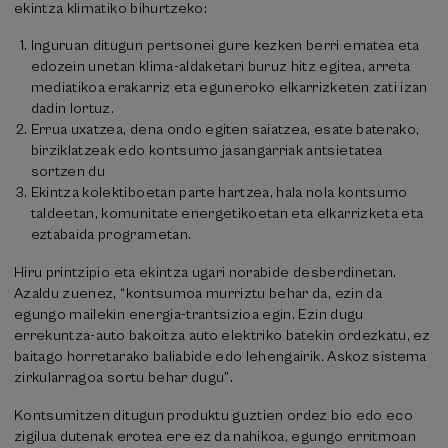
ekintza klimatiko bihurtzeko:
Inguruan ditugun pertsonei gure kezken berri ematea eta
edozein unetan klima-aldaketari buruz hitz egitea, arreta
mediatikoa erakarriz eta eguneroko elkarrizketen zati izan
dadin lortuz.
Errua uxatzea, dena ondo egiten saiatzea, esate baterako,
birziklatzeak edo kontsumo jasangarriak antsietatea
sortzen du
Ekintza kolektiboetan parte hartzea, hala nola kontsumo
taldeetan, komunitate energetikoetan eta elkarrizketa eta
eztabaida programetan.
Hiru printzipio eta ekintza ugari norabide desberdinetan.
Azaldu zuenez, “kontsumoa murriztu behar da, ezin da
egungo mailekin energia-trantsizioa egin. Ezin dugu
errekuntza-auto bakoitza auto elektriko batekin ordezkatu, ez
baitago horretarako baliabide edo lehengairik. Askoz sistema
zirkularragoa sortu behar dugu”.
Kontsumitzen ditugun produktu guztien ordez bio edo eco
zigilua dutenak erotea ere ez da nahikoa, egungo erritmoan