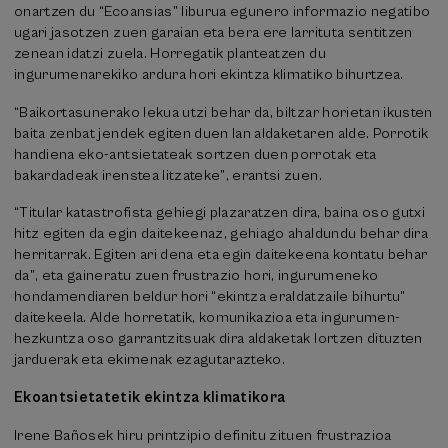
onartzen du “Ecoansias” liburua egunero informazio negatibo
ugari jasotzen zuen garaian eta bera ere larrituta sentitzen
zenean idatzi zuela. Horregatik planteatzen du
ingurumenarekiko ardura hori ekintza klimatiko bihurtzea.
“Baikortasunerako lekua utzi behar da, biltzar horietan ikusten
baita zenbat jendek egiten duen lan aldaketaren alde. Porrotik
handiena eko-antsietateak sortzen duen porrotak eta
bakardadeak irenstea litzateke”, erantsi zuen.
“Titular katastrofista gehiegi plazaratzen dira, baina oso gutxi
hitz egiten da egin daitekeenaz, gehiago ahaldundu behar dira
herritarrak. Egiten ari dena eta egin daitekeena kontatu behar
da”, eta gaineratu zuen frustrazio hori, ingurumeneko
hondamendiaren beldur hori “ekintza eraldatzaile bihurtu”
daitekeela. Alde horretatik, komunikazioa eta ingurumen-
hezkuntza oso garrantzitsuak dira aldaketak lortzen dituzten
jarduerak eta ekimenak ezagutarazteko.
Ekoantsietatetik ekintza klimatikora
Irene Bañosek hiru printzipio definitu zituen frustrazioa