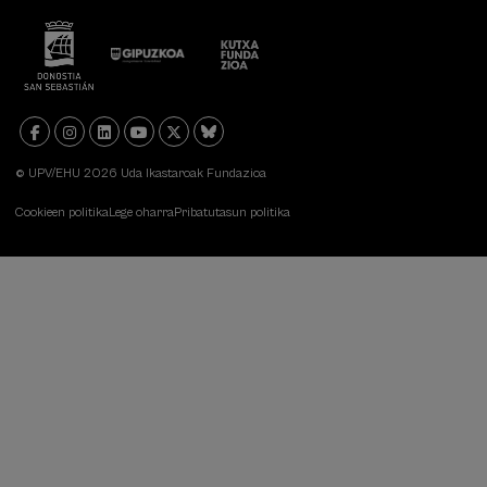
© UPV/EHU 2026 Uda Ikastaroak Fundazioa
Cookieen politika
Lege oharra
Pribatutasun politika
DSF:
Menú
legal