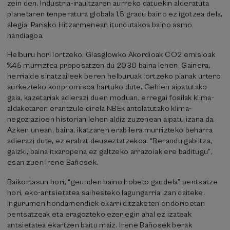
zein den. Industria-iraultzaren aurreko datuekin alderatuta
planetaren tenperatura globala 1,5 gradu baino ez igotzea dela,
alegia. Parisko Hitzarmenean itundutakoa baino asmo
handiagoa.
Helburu hori lortzeko, Glasglowko Akordioak CO2 emisioak
%45 murriztea proposatzen du 2030 baina lehen. Gainera,
herrialde sinatzaileek beren helburuak lortzeko planak urtero
aurkezteko konpromisoa hartuko dute. Gehien aipatutako
gaia, kazetariak adierazi duen moduan, erregai fosilak klima-
aldaketaren erantzule direla NBEk antolatutako klima-
negoziazioen historian lehen aldiz zuzenean aipatu izana da.
Azken unean, baina, ikatzaren erabilera murrizteko beharra
adierazi dute, ez erabat deuseztatzekoa. “Berandu gabiltza,
gaizki, baina itxaropena ez galtzeko arrazoiak ere baditugu”,
esan zuen Irene Bañosek.
Baikortasun hori, “geunden baino hobeto gaudela” pentsatze
hori, eko-antsietatea saihesteko lagungarria izan daiteke.
Ingurumen hondamendiek ekarri ditzaketen ondorioetan
pentsatzeak eta eragozteko ezer egin ahal ez izateak
antsietatea ekartzen baitu maiz. Irene Bañosek berak