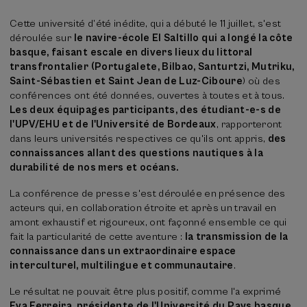
Cette université d’été inédite, qui a débuté le 11 juillet, s'est
déroulée sur
le navire-école El Saltillo qui a longé la côte
basque, faisant escale en divers lieux du littoral
transfrontalier (Portugalete, Bilbao, Santurtzi, Mutriku,
Saint-Sébastien et Saint Jean de Luz-Ciboure
) où des
conférences ont été données, ouvertes à toutes et à tous.
Les deux équipages participants, des étudiant-e-s de
l'UPV/EHU et de l'Université de Bordeaux
, rapporteront
dans leurs universités respectives ce qu'ils ont appris,
des
connaissances allant des questions nautiques à la
durabilité de nos mers et océans.
La conférence de presse s'est déroulée en présence des
acteurs qui, en collaboration étroite et après un travail en
amont exhaustif et rigoureux, ont façonné ensemble ce qui
fait la particularité de cette aventure :
la transmission de la
connaissance dans un extraordinaire espace
interculturel, multilingue et communautaire
.
Le résultat ne pouvait être plus positif, comme l'a exprimé
Eva Ferreira, présidente de l'Université du Pays basque