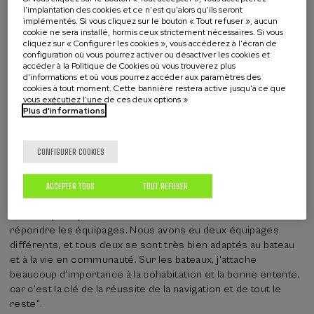
l'implantation des cookies et ce n'est qu'alors qu'ils seront
les deux universités à partir de son maillon le plus fort : la
implémentés. Si vous cliquez sur le bouton « Tout refuser », aucun
nouvelle génération de professionnels et de scientifiques
cookie ne sera installé, hormis ceux strictement nécessaires. Si vous
qui seront ainsi capables naviguer dans un océan de
cliquez sur « Configurer les cookies », vous accéderez à l'écran de
configuration où vous pourrez activer ou désactiver les cookies et
connaissances et de territoires sans frontières".
accéder à la Politique de Cookies où vous trouverez plus
d'informations et où vous pourrez accéder aux paramètres des
L'un des principaux protagonistes de cette traversée, qui a
cookies à tout moment. Cette bannière restera active jusqu'à ce que
navigué pour la connaissance, a sans aucun doute été
le
vous exécutiez l'une de ces deux options »
Plus d'informations
navire-école Saltillo
. Voici les mots de son
capitaine,
Mikel Lejarza
: "Un premier voyage réussi en tant
qu’université d'été. Depuis qu'Eva Ferreira a suggéré la
CONFIGURER COOKIES
possibilité de faire cette université d’été jusqu'à aujourd'hui,
beaucoup d’eau a coulé sous les ponts, nous avons
beaucoup travaillé, et tout ce que nous avons préparé a été
ACCEPTER TOUS
TOUT REFUSER
très bien organisé et a donné de bons résultats. J'avais deux
craintes principales, la météo et la manière dont allait
répondre les équipages. Nous avons eu deux équipages
différents, et tous deux se sont très bien adaptés au bateau
et à la vie en communauté. Sur les bateaux, j'attache
beaucoup d'importance à la cohabitation et la bonne entente,
car c'est la clé de la réussite de la navigation et de tout le
reste".