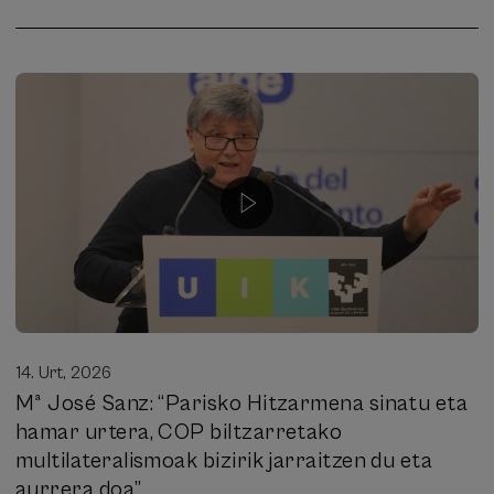
14. Urt, 2026
Mª José Sanz: “Parisko Hitzarmena sinatu eta
hamar urtera, COP biltzarretako
multilateralismoak bizirik jarraitzen du eta
aurrera doa”