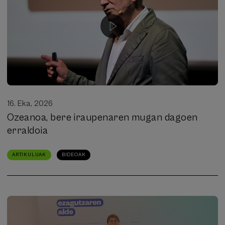
16. Eka, 2026
Ozeanoa, bere iraupenaren mugan dagoen
erraldoia
ARTIKULUAK
BIDEOAK