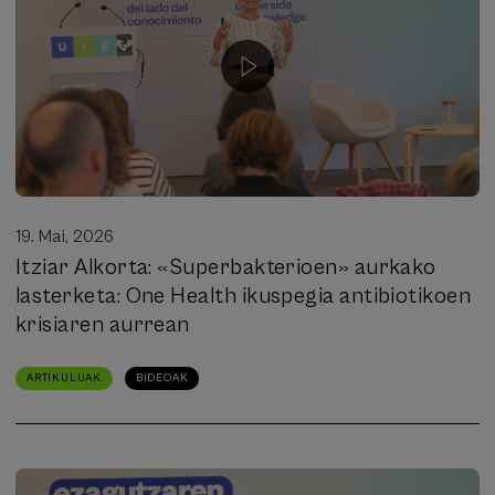
19. Mai, 2026
Itziar Alkorta: «Superbakterioen» aurkako
lasterketa: One Health ikuspegia antibiotikoen
krisiaren aurrean
ARTIKULUAK
BIDEOAK