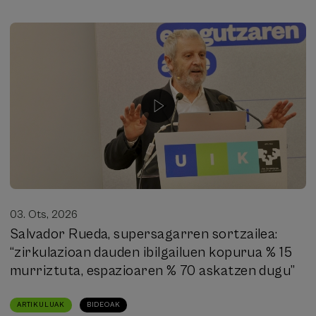
03. Ots, 2026
Salvador Rueda, supersagarren sortzailea:
“zirkulazioan dauden ibilgailuen kopurua % 15
murriztuta, espazioaren % 70 askatzen dugu”
ARTIKULUAK
BIDEOAK