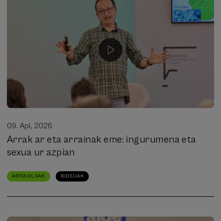
09. Api, 2026
Arrak ar eta arrainak eme: ingurumena eta
sexua ur azpian
ARTIKULUAK
BIDEOAK