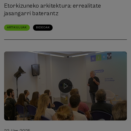
Etorkizuneko arkitektura: errealitate
jasangarri baterantz
ARTIKULUAK
BIDEOAK