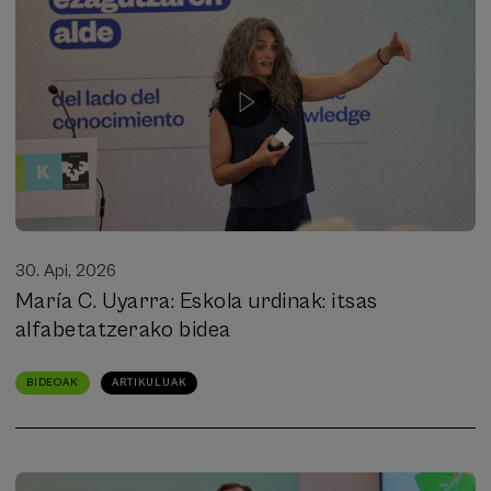
30. Api, 2026
María C. Uyarra: Eskola urdinak: itsas
alfabetatzerako bidea
BIDEOAK
ARTIKULUAK