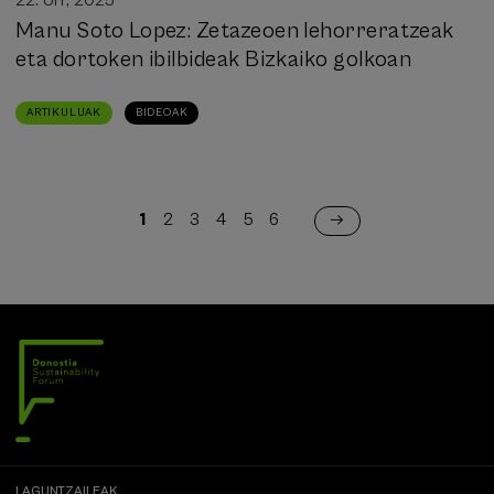
22. Urr, 2025
Manu Soto Lopez: Zetazeoen lehorreratzeak
eta dortoken ibilbideak Bizkaiko golkoan
ARTIKULUAK
BIDEOAK
Pagination
1
2
3
4
5
6
Uneko
Orria
Orria
Orria
Orria
Orria
orrialdea
LAGUNTZAILEAK