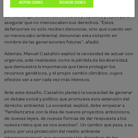
ACEPTAR COOKIES
RECHAZAR COOKIES
Futuras, ya implementada con éxito en lugares como Gales o
Malta. "La función de esta figura es velar por los intereses de
las futuras generaciones, revisando proyectos y leyes para
asegurar que no menoscaben sus derechos. “Estos
defensores no solo reciben denuncias, sino que cuando ven
un menoscabo ambiental, denuncian esta violación en
nombre de las generaciones futuras”, añadió.
Además, Manuel Castañón explicó la necesidad de actuar con
urgencia, ante realidades como la pérdida de biodiversidad,
que demuestra la importancia que tiene proteger los
recursos genéticos, y el propio cambio climático, cuyos
efectos van a ser cada vez más intensos.
Ante este desafío, Castañón planteó la necesidad de generar
un debate social y político que promueva esta extensión del
derecho ambiental. La sociedad, explicó, debe empezar a
"familiarizarse con la idea de nuevos proyectos ambiciosos,
de nuevas leyes, de nuevas formas de dar respuesta a los
nuevos retos que se nos avecinan”. Un cambio que pasa, a su
juicio, por una protección del medio ambiente
intergeneracional, que reconozca los derechos de las