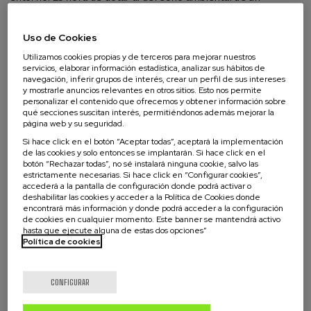
carácter intergeneracional, como medio para cumplir un fin:
la supervivencia del ser humano”.
Uso de Cookies
“He identificado, al menos, 34 convenios internacionales y, al
Utilizamos cookies propias y de terceros para mejorar nuestros
servicios, elaborar información estadística, analizar sus hábitos de
menos, 14 constituciones de todo el mundo, donde
navegación, inferir grupos de interés, crear un perfil de sus intereses
expresamente ya se reconoce en sus preámbulos, en su
y mostrarle anuncios relevantes en otros sitios. Esto nos permite
articulado, a las generaciones futuras”, añadió Manuel
personalizar el contenido que ofrecemos y obtener información sobre
qué secciones suscitan interés, permitiéndonos además mejorar la
Castañón”
página web y su seguridad.
Si hace click en el botón “Aceptar todas”, aceptará la implementación
Asimismo, señaló la importancia que tiene otorgar
de las cookies y solo entonces se implantarán. Si hace click en el
personalidad jurídica a las generaciones aún por nacer, lo que
botón “Rechazar todas”, no sé instalará ninguna cookie, salvo las
dotaría al derecho ambiental de herramientas legales
estrictamente necesarias. Si hace click en “Configurar cookies”,
accederá a la pantalla de configuración donde podrá activar o
eficaces para defender los derechos de las personas que
deshabilitar las cookies y acceder a la Política de Cookies donde
vivirán en el futuro. En este sentido, y ante la existencia de
encontrará más información y donde podrá acceder a la configuración
“resistencias” en el mundo del derecho, explicó que
de cookies en cualquier momento. Este banner se mantendrá activo
hasta que ejecute alguna de estas dos opciones”
entidades abstractas como la naturaleza o, el caso español,
Política de cookies
el Mar Menor, ya han sido dotadas de personalidad jurídica.
Una herramienta fundamental para llevar a cabo el cambio de
CONFIGURAR
paradigma en el derecho ambiental que defiende Manuel
Castañón es la figura del Defensor de las Generaciones