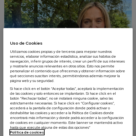
Uso de Cookies
Utilizamos cookies propias y de terceros para mejorar nuestros
servicios, elaborar información estadística, analizar sus hábitos de
navegación, inferir grupos de interés, crear un perfil de sus intereses
y mostrarle anuncios relevantes en otros sitios. Esto nos permite
personalizar el contenido que ofrecemos y obtener información sobre
qué secciones suscitan interés, permitiéndonos además mejorar la
La movilidad influye directamente en el cambio climático y es
página web y su seguridad.
ahí donde Leire Artola, alcaldesa de Beasain, quiere poner el
Si hace click en el botón “Aceptar todas”, aceptará la implementación
acento. Es importante reflexionar y cambiar los hábitos de
de las cookies y solo entonces se implantarán. Si hace click en el
botón “Rechazar todas”, no sé instalará ninguna cookie, salvo las
movilidad de la ciudadanía, teniendo siempre en cuenta a la
estrictamente necesarias. Si hace click en “Configurar cookies”,
misma. Para socializar el conocimiento en torno a esta
accederá a la pantalla de configuración donde podrá activar o
tecnología, cuentan con diferentes empresas que trabajan
deshabilitar las cookies y acceder a la Política de Cookies donde
encontrará más información y donde podrá acceder a la configuración
en torno a la Smart Mobility, entre ellas CAF e Irizar.
de cookies en cualquier momento. Este banner se mantendrá activo
hasta que ejecute alguna de estas dos opciones”
Política de cookies