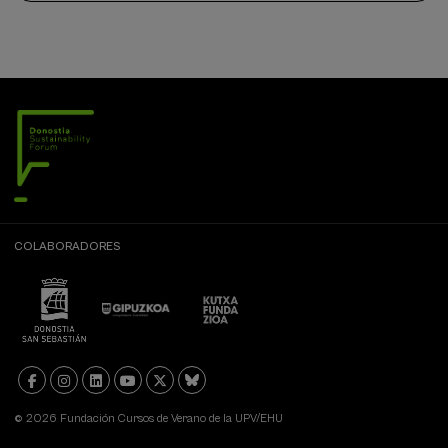
matrícula
finalizado
COLABORADORES
© 2026 Fundación Cursos de Verano de la UPV/EHU