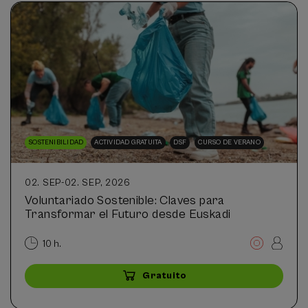
SOSTENIBILIDAD
ACTIVIDAD GRATUITA
DSF
CURSO DE VERANO
02. SEP
-
02. SEP, 2026
Voluntariado Sostenible: Claves para
Transformar el Futuro desde Euskadi
10 h.
Gratuito
...
Últimas
Gratuito
Fecha
Plazo
plazas
pasada
de