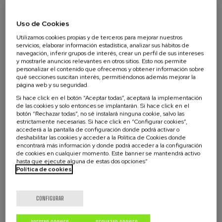
emitiendo millones de toneladas de CO2 y otras
Compartir soluciones innovadoras de digitalización y
partículas a la atmósfera; y es que a día de hoy, el
Uso de Cookies
reparto sostenible para optimizar la logística de
25% de las emisiones de los gases de efecto
Utilizamos cookies propias y de terceros para mejorar nuestros
última milla de nuestras ciudades, y hacer frente al
servicios, elaborar información estadística, analizar sus hábitos de
invernadero de la Unión Europea son fruto de los
navegación, inferir grupos de interés, crear un perfil de sus intereses
cambio climático.
vehículos de combustión. Por si fuera poco, la
y mostrarle anuncios relevantes en otros sitios. Esto nos permite
personalizar el contenido que ofrecemos y obtener información sobre
ineficiencia de los sistemas de logística de última
Ser punto de encuentro de empresas, centros de
qué secciones suscitan interés, permitiéndonos además mejorar la
milla genera problemas serios de accesibilidad
página web y su seguridad.
investigación, universidades y otras entidades tanto
peatonal en nuestras ciudades, con furgonetas que
Si hace click en el botón “Aceptar todas”, aceptará la implementación
de dentro como de fuera de Euskadi, para fomentar
de las cookies y solo entonces se implantarán. Si hace click en el
invaden aceras y zonas peatonales de lunes a
botón “Rechazar todas”, no sé instalará ninguna cookie, salvo las
sinergias entre agentes del sector de la movilidad.
domingo, los 365 días del año.
estrictamente necesarias. Si hace click en “Configurar cookies”,
accederá a la pantalla de configuración donde podrá activar o
deshabilitar las cookies y acceder a la Política de Cookies donde
Además de cambiar nuestros hábitos de consumo
encontrará más información y donde podrá acceder a la configuración
de cookies en cualquier momento. Este banner se mantendrá activo
para generar un punto de inflexión, resulta
Público objetivo al que está dirigida la
hasta que ejecute alguna de estas dos opciones”
imprescindible que adoptemos nuevos servicios de
Política de cookies
actividad
movilidad, plataformas digitales y herramientas
como lockers inteligentes o cargobikes para hacer
Alumnado universitario
CONFIGURAR
más eficiente el proceso de distribución y reducir el
Profesorado
impacto negativo de la logística en el espacio público