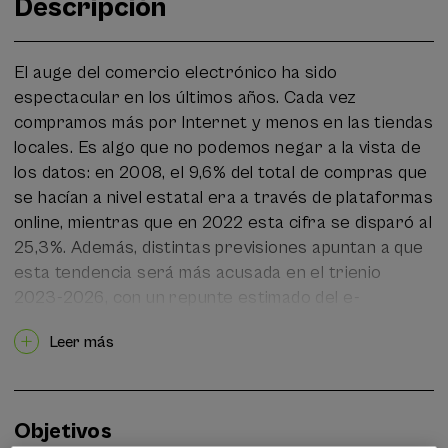
Descripción
El auge del comercio electrónico ha sido
espectacular en los últimos años. Cada vez
compramos más por Internet y menos en las tiendas
locales. Es algo que no podemos negar a la vista de
los datos: en 2008, el 9,6% del total de compras que
se hacían a nivel estatal era a través de plataformas
online, mientras que en 2022 esta cifra se disparó al
25,3%. Además, distintas previsiones apuntan a que
esta tendencia será más acusada en el trienio
2023-2026, con un repunte estimado del e-
commerce del 10%.
Leer más
Todo ello dejará una profunda huella en nuestro
medio ambiente dado que un porcentaje muy alto de
los vehículos utilizados para la distribución de
Objetivos
paquetes son aún propulsados por motores diesel,