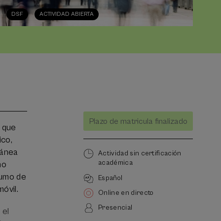
DSF
ACTIVIDAD ABIERTA
Lista
Fecha pasada
Plazo de matricula finalizado
de
t que
espera
ico,
Director/a
ránea
del
Actividad sin certificación
curso
académica
mo
sumo de
Español
óvil.
Online en directo
Presencial
 el