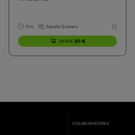
10 h.
Español
Euskera
20 €
DESDE
...
Últimas
Gratuito
Fecha
Plazo
plazas
pasada
de
matrícula
finalizado
COLABORADORES