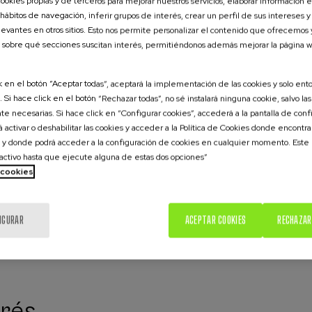
ookies propias y de terceros para mejorar nuestros servicios, elaborar información es
tido común en los desarrollos de nuevos reglamentos, n
 hábitos de navegación, inferir grupos de interés, crear un perfil de sus intereses y
, nuevos productos financieros, más conocimiento acad
levantes en otros sitios. Esto nos permite personalizar el contenido que ofrecemos
d entre las escalas del territorio, la ciudad, el edificio y
 sobre qué secciones suscitan interés, permitiéndonos además mejorar la página w
scan maneras de ayudar a todos los agentes, cada uno a
ientas de diseño, de medición, de certificación, proyect
ck en el botón “Aceptar todas”, aceptará la implementación de las cookies y solo ent
ales facilitando la co-creación y el desarrollo de
 Si hace click en el botón “Rechazar todas”, no sé instalará ninguna cookie, salvo las
te necesarias. Si hace click en “Configurar cookies”, accederá a la pantalla de conf
 activar o deshabilitar las cookies y acceder a la Política de Cookies donde encontr
r respuesta a los retos globales creando una sociedad
 y donde podrá acceder a la configuración de cookies en cualquier momento. Este
ctivo hasta que ejecute alguna de estas dos opciones”
niendo nuestro nivel de desarrollo humano (salud, educati
e cookies
idad,…) pero con capacidad regenerativa a nivel ambiental.
IGURAR
ACEPTAR COOKIES
RECHAZAR
erés